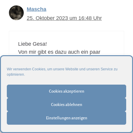
Mascha
25. Oktober 2023 um 16:48 Uhr
Liebe Gesa!
Von mir gibt es dazu auch ein paar
Gedanken und Erfahrungen, hier
niedergeschrieben:
Wir verwenden Cookies, um unsere Website und unseren Service zu
optimieren.
https://maschas-
buch.blogspot.com/2023/10/vertrauen-
Cookies akzeptieren
einige-personliche-gedanken.html
Ein „Zusammen“ kenne ich – als Autistin
Cookies ablehnen
– eigentlich nicht .
Grüsze aus dem Harz
Einstellungen anzeigen
Mascha