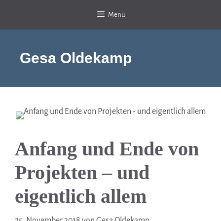
Zum
Menü
Inhalt
springen
Gesa Oldekamp
Anfang und Ende von
Projekten – und
eigentlich allem
25. November 2018
von
Gesa Oldekamp