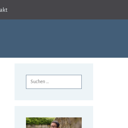
akt
Suchen
nach: