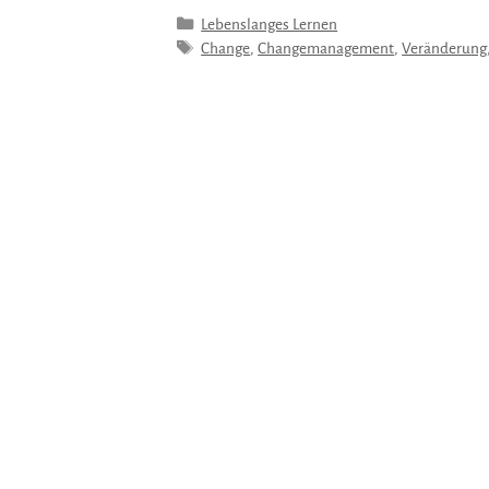
Kategorien
Lebenslanges Lernen
Schlagwörter
Change
,
Changemanagement
,
Veränderung