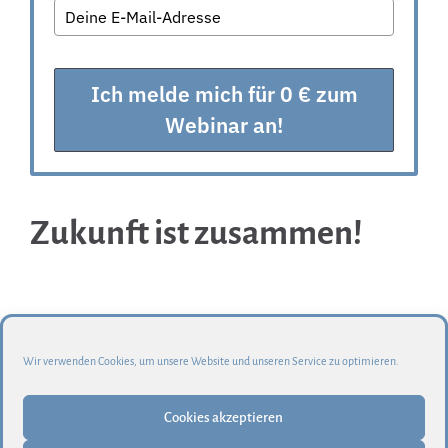
Ich melde mich für 0 € zum
Webinar an!
Zukunft ist zusammen!
Auch und vor allem bei
pink & professional. Die
LinkedIn-Community für leise Business-Frauen.
Wir verwenden Cookies, um unsere Website und unseren Service zu optimieren.
Cookies akzeptieren